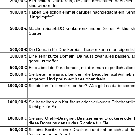
200,00 €
Hier sollten Druckerein, die auch broschüren herstellen
sind wieder drin.
500,00 €
Haben Sie schon einmal darüber nachgedacht ein Kennenl
"Ungeimpfte".
500,00 €
Machen Sie SEDO Konkurrenz, indem Sie ein Auktionsha
Starten.
500,00 €
Die Domain für Druckereien. Besser kann man eigentli
100,00 €
Eine sehr kurze Domain. Da muss zwar alles passen, ab
genau zutreffen.
500,00 €
Eine absolute Kurzdomain, mit der man eigentlich alles 
200,00 €
Sie bieten etwas an, bei dem die Besucher auf Anhieb s
Angebot. Und preiswert ist es obendrein.
1000,00 €
Sie stellen Folienschriften her? Was gibt es da besser
1000,00 €
Sie betreiben ein Kaufhaus oder verkaufen Frischearti
Richtige für Sie.
1000,00 €
Sie sind Grafik-Designer, Besitzer einer Druckerei ode
diese Domains genau das Richtige für Sie.
500,00 €
Sie sind Besitzer einer Druckerei und haben sich auf d
Sie einen guten Start!