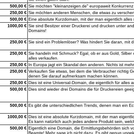
500,00 €
Sie möchten "kleinanzeigen.de" europaweit Konkurrenz 
250,00 €
Sie möchten anderen Menschen, die etwas zu verschenk
500,00 €
Eine absolute Kurzdomain, mit der man eigentlich alles 
1000,00 €
Sie sind Besitzer einer Druckerei und drucken unter a
Domains!
250,00 €
Sie sind ein Problemlöser? Was hindert Sie daran, mit
250,00 €
Sie handeln mit Schmuck? Egal, ob er aus Gold, Silbe
alles verkaufen.
250,00 €
In Europa jagt ein Skandal den anderen. Nichts ist mehr
250,00 €
Verkaufen Sie etwas, bei dem die Verbraucher richtig 
denen Sie darauf aufmerksam machen können.
250,00 €
Dies ist eine Universal-Domain, die eigentlich für alles 
500,00 €
Dies sind wieder drei Domains die für Druckereien geei
500,00 €
Es gibt die unterschiedlichen Trends, denen man ein Ec
1000,00 €
Dies ist eine absolute Kurzdomain, mit der man eigentli
Es kann natürlich auch jedes andere Produkt sein, welc
500,00 €
Eigentlich eine Domain, die Ermittlungsbehörden sich vo
Beamte! Mehr sage ich nicht dazu. Es gibt genug ungek