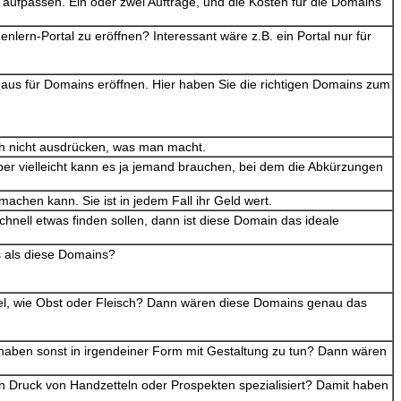
, aufpassen. Ein oder zwei Aufträge, und die Kosten für die Domains
ern-Portal zu eröffnen? Interessant wäre z.B. ein Portal nur für
us für Domains eröffnen. Hier haben Sie die richtigen Domains zum
ch nicht ausdrücken, was man macht.
er vielleicht kann es ja jemand brauchen, bei dem die Abkürzungen
machen kann. Sie ist in jedem Fall ihr Geld wert.
chnell etwas finden sollen, dann ist diese Domain das ideale
es als diese Domains?
kel, wie Obst oder Fleisch? Dann wären diese Domains genau das
r haben sonst in irgendeiner Form mit Gestaltung zu tun? Dann wären
en Druck von Handzetteln oder Prospekten spezialisiert? Damit haben