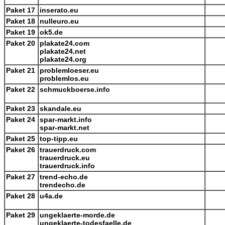
Paket 17
inserato.eu
Paket 18
nulleuro.eu
Paket 19
ok5.de
Paket 20
plakate24.com
plakate24.net
plakate24.org
Paket 21
problemloeser.eu
problemlos.eu
Paket 22
schmuckboerse.info
Paket 23
skandale.eu
Paket 24
spar-markt.info
spar-markt.net
Paket 25
top-tipp.eu
Paket 26
trauerdruck.com
trauerdruck.eu
trauerdruck.info
Paket 27
trend-echo.de
trendecho.de
Paket 28
u4a.de
Paket 29
ungeklaerte-morde.de
ungeklaerte-todesfaelle.de