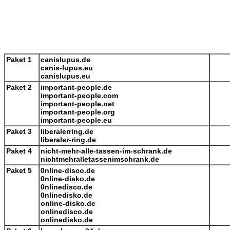
Paket 1
canislupus.de
canis-lupus.eu
canislupus.eu
Paket 2
important-people.de
important-people.com
important-people.net
important-people.org
important-people.eu
Paket 3
liberalerring.de
liberaler-ring.de
Paket 4
nicht-mehr-alle-tassen-im-schrank.de
nichtmehralletassenimschrank.de
Paket 5
0nline-disco.de
0nline-disko.de
0nlinedisco.de
0nlinedisko.de
online-disko.de
onlinedisco.de
onlinedisko.de