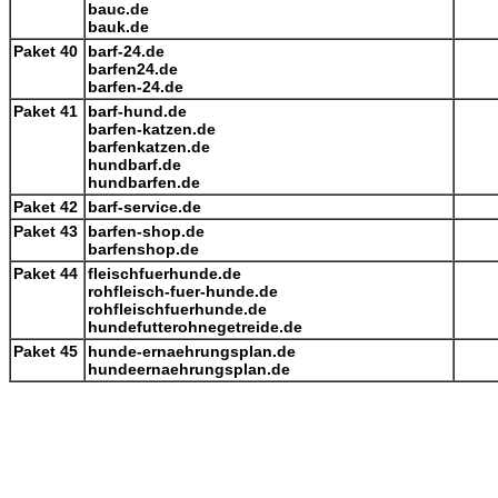
bauc.de
bauk.de
Paket 40
barf-24.de
barfen24.de
barfen-24.de
Paket 41
barf-hund.de
barfen-katzen.de
barfenkatzen.de
hundbarf.de
hundbarfen.de
Paket 42
barf-service.de
Paket 43
barfen-shop.de
barfenshop.de
Paket 44
fleischfuerhunde.de
rohfleisch-fuer-hunde.de
rohfleischfuerhunde.de
hundefutterohnegetreide.de
Paket 45
hunde-ernaehrungsplan.de
hundeernaehrungsplan.de