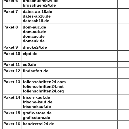
Paket 6
broschueren24.de
broschuere24.de
Paket 7
dates-ab-18.de
dates-ab18.de
datesab18.de
Paket 8
dom-auc.de
dom-auk.de
domauc.de
domauk.de
Paket 9
drucke24.de
Paket 10
elpd.de
Paket 11
eu0.de
Paket 12
findsofort.de
Paket 13
folienschriften24.com
folienschriften24.net
folienschriften24.org
Paket 14
frisch-kauf.de
frische-kauf.de
frischekauf.de
Paket 15
grafix-store.de
grafixstore.de
Paket 16
handzettel24.de