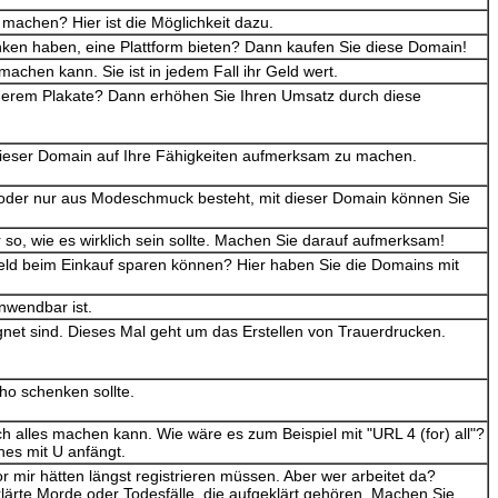
machen? Hier ist die Möglichkeit dazu.
en haben, eine Plattform bieten? Dann kaufen Sie diese Domain!
machen kann. Sie ist in jedem Fall ihr Geld wert.
nderem Plakate? Dann erhöhen Sie Ihren Umsatz durch diese
 dieser Domain auf Ihre Fähigkeiten aufmerksam zu machen.
r oder nur aus Modeschmuck besteht, mit dieser Domain können Sie
 so, wie es wirklich sein sollte. Machen Sie darauf aufmerksam!
Geld beim Einkauf sparen können? Hier haben Sie die Domains mit
anwendbar ist.
gnet sind. Dieses Mal geht um das Erstellen von Trauerdrucken.
ho schenken sollte.
ch alles machen kann. Wie wäre es zum Beispiel mit "URL 4 (for) all"?
hes mit U anfängt.
r mir hätten längst registrieren müssen. Aber wer arbeitet da?
lärte Morde oder Todesfälle, die aufgeklärt gehören. Machen Sie